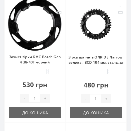
Захист зірки KMC Bosch Gen
Зірка шатунів ONRIDE Narrow 36T
4 38-40Т чорний
велика , BCD 104 мм, сталь, для 2
0
0
530 грн
480 грн
-
+
-
+
ДО КОШИКА
ДО КОШИКА