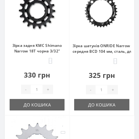
Зірка задня KMC Shimano
Зірка шатунів ONRIDE Narrow 32T
Narrow 18T чорна 3/32"
середня BCD 104 мм, сталь, для 3
0
0
330 грн
325 грн
-
+
-
+
ДО КОШИКА
ДО КОШИКА