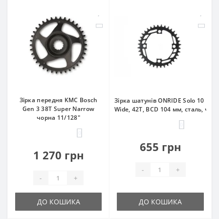
Зірка передня KMC Bosch
Зірка шатунів ONRIDE Solo 10 Nar
Gen 3 38Т Super Narrow
Wide, 42Т, BCD 104 мм, сталь, чор
чорна 11/128"
0
0
655 грн
1 270 грн
-
+
-
+
ДО КОШИКА
ДО КОШИКА