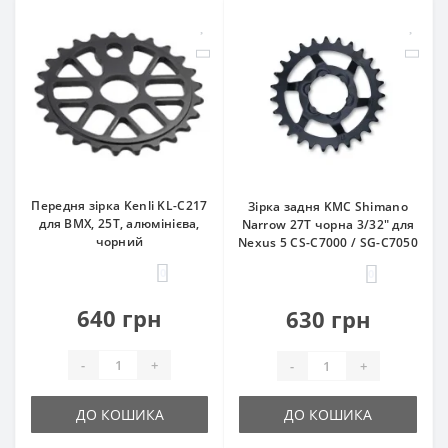
Передня зірка Kenli KL-C217
Зірка задня KMC Shimano
для BMX, 25Т, алюмінієва,
Narrow 27T чорна 3/32" для
чорний
Nexus 5 CS-C7000 / SG-C7050
0
0
640 грн
630 грн
-
+
-
+
ДО КОШИКА
ДО КОШИКА