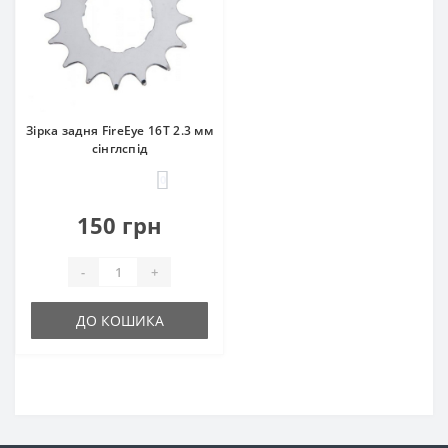
Зірка задня FireEye 16T 2.3 мм
сінглспід
0
150 грн
-
+
ДО КОШИКА