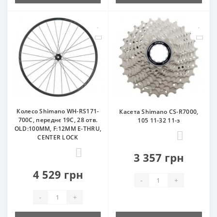
Колесо Shimano WH-RS171-
Касета Shimano CS-R7000,
700C, переднє 19С, 28 отв.
105 11-32 11-з
OLD:100MM, F:12MM E-THRU,
0
CENTER LOCK
0
3 357 грн
4 529 грн
-
+
-
+