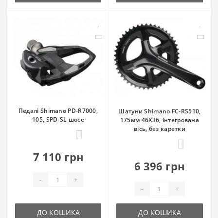
Педалі Shimano PD-R7000,
Шатуни Shimano FC-RS510,
105, SPD-SL шосе
175мм 46Х36, інтегрована
вісь, без каретки
0
0
7 110 грн
6 396 грн
-
+
-
+
ДО КОШИКА
ДО КОШИКА