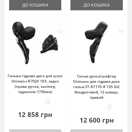
ДО КОШИКА
ДО КОШИКА
Гальмо гідравл диск для шосе
Гальм ручка/шифтер
Shimano R7020 105, заднє
Shimano для гідравл диск
(права ручка, каліпер,
гальм ST-R7170-R 105 Di2
гідролінія 1700мм)
бездротовий, 12-швидк,
правий
0
0
12 858 грн
12 600 грн