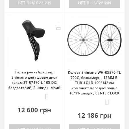
НЕТ В НАЛИЧИИ
НЕТ В НАЛИЧИИ
Гальм ручка/шифтер
Колеса Shimano WH-RS370-TL
Shimano для гідравл диск
700C, безкамерні, 12MM E-
гальм ST-R7170-L 105 Di2
THRU OLD 100/142мм
бездротовий, 2-швидк, лівий
комплект переднє+заднє
10/11-швидк., CENTER LOCK
0
0
12 600 грн
12 186 грн