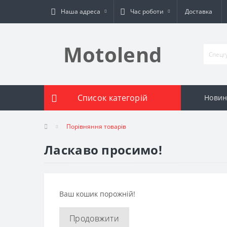
Наша адреса
Час роботи
Доставка
Motolend
Список категорій
Новин
Порівняння товарів
Ласкаво просимо!
Ваш кошик порожній!
Продовжити