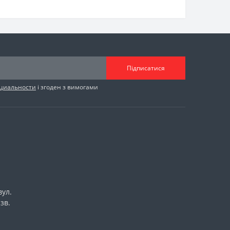
Підписатися
циальности
і згоден з вимогами
вул.
зв.