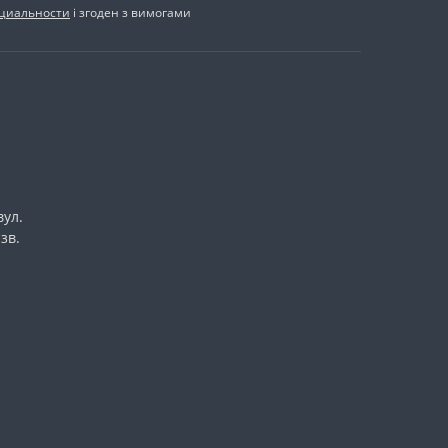
циальности
і згоден з вимогами
вул.
зв.