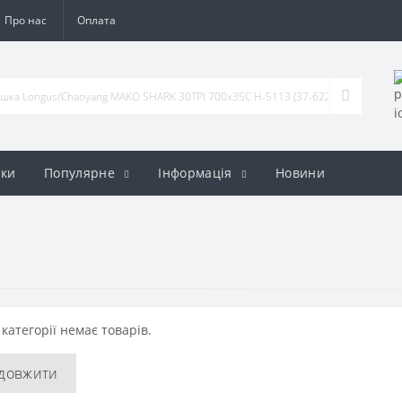
Про нас
Оплата
ки
Популярне
Iнформація
Новини
 категорії немає товарів.
довжити