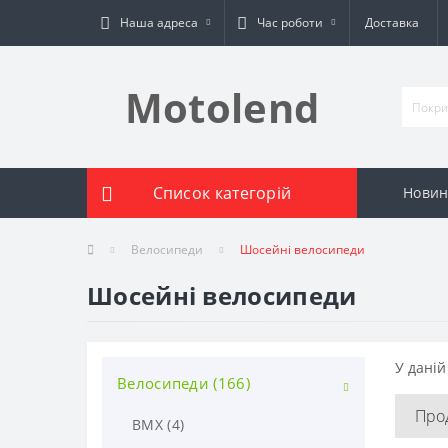
Наша адреса
Час роботи
Доставка
Motolend
Список категорій
Новин
Велосипеди
Шосейні велосипеди
Шосейні велосипеди
У даній
Велосипеди (166)
Про
BMX (4)