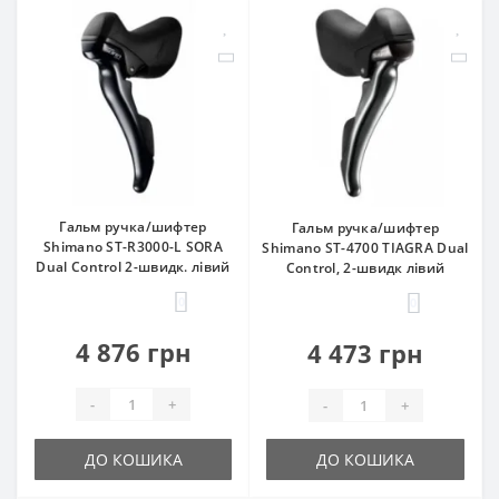
Гальм ручка/шифтер
Гальм ручка/шифтер
Shimano ST-R3000-L SORA
Shimano ST-4700 TIAGRA Dual
Dual Control 2-швидк. лівий
Control, 2-швидк лівий
0
0
4 876 грн
4 473 грн
-
+
-
+
ДО КОШИКА
ДО КОШИКА