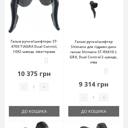
Гальм ручки/шифтеры ST-
Гальм ручка/шифтер
4700 TIAGRA Dual Control,
Shimano для гідравл диск
10Х2-швидк ліва+права
гальм Shimano ST-RX610-L
GRX, Dual Control 2-швидк,
0
ліва
0
10 375 грн
9 314 грн
-
+
-
+
ДО КОШИКА
ДО КОШИКА