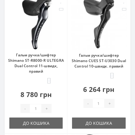
Гальм ручка/шифтер
Гальм ручка/шифтер
Shimano ST-R8000-R ULTEGRA
Shimano CUES ST-U3030 Dual
Dual Control 11-швидк,
Control 10-швидк. правий
правий
0
0
6 264 грн
8 780 грн
-
+
-
+
ДО КОШИКА
ДО КОШИКА