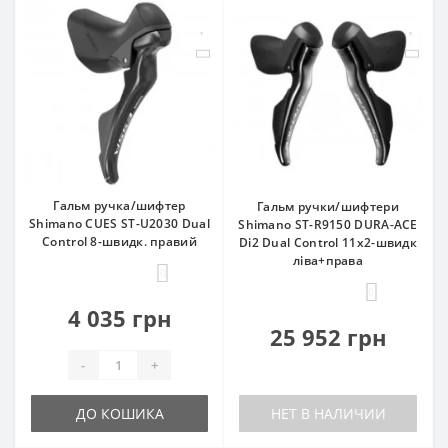
Гальм ручка/шифтер
Гальм ручки/шифтери
Shimano CUES ST-U2030 Dual
Shimano ST-R9150 DURA-ACE
Control 8-швидк. правий
Di2 Dual Control 11x2-швидк
ліва+права
0
0
4 035 грн
25 952 грн
-
+
ДО КОШИКА
НЕТ В НАЛИЧИИ