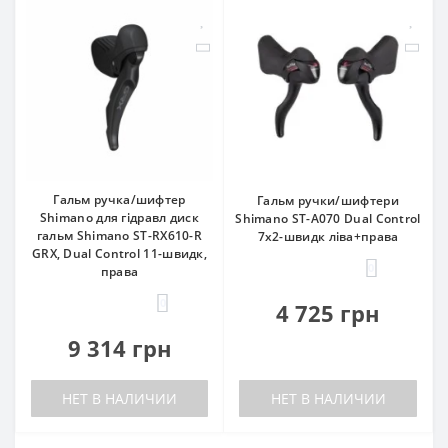
Гальм ручка/шифтер
Гальм ручки/шифтери
Shimano для гідравл диск
Shimano ST-A070 Dual Control
гальм Shimano ST-RX610-R
7x2-швидк ліва+права
GRX, Dual Control 11-швидк,
0
права
0
4 725 грн
9 314 грн
НЕТ В НАЛИЧИИ
НЕТ В НАЛИЧИИ