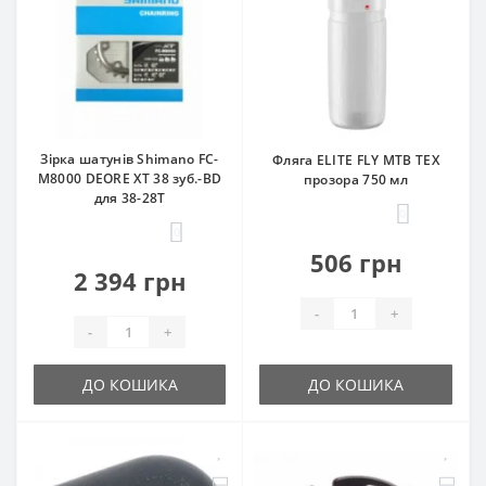
Зірка шатунів Shimano FC-
Фляга ELITE FLY МТВ TEX
M8000 DEORE XT 38 зуб.-BD
прозора 750 мл
для 38-28T
0
0
506 грн
2 394 грн
-
+
-
+
ДО КОШИКА
ДО КОШИКА