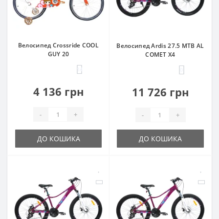
Велосипед Crossride COOL
Велосипед Ardis 27.5 MTB AL
GUY 20
COMET X4
14
0
4 136 грн
11 726 грн
-
+
-
+
ДО КОШИКА
ДО КОШИКА