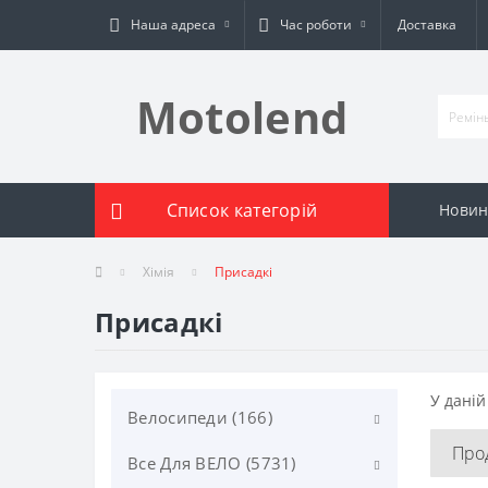
Наша адреса
Час роботи
Доставка
Motolend
Список категорій
Новин
Хімія
Присадкі
Присадкі
У даній
Велосипеди (166)
Про
Все Для ВЕЛО (5731)
BMX (4)