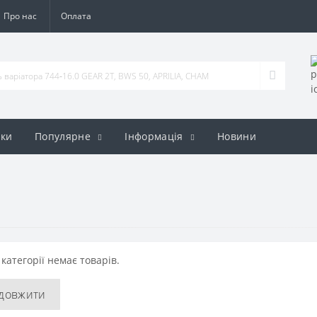
Про нас
Оплата
ки
Популярне
Iнформація
Новини
 категорії немає товарів.
довжити