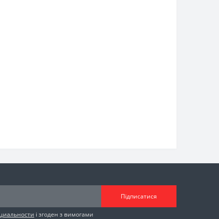
Підписатися
циальности
і згоден з вимогами