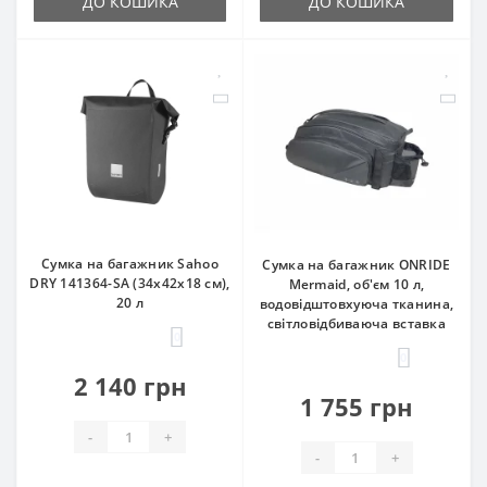
ДО КОШИКА
ДО КОШИКА
Сумка на багажник Sahoo
Сумка на багажник ONRIDE
DRY 141364-SA (34x42x18 см),
Mermaid, об'єм 10 л,
20 л
водовідштовхуюча тканина,
світловідбиваюча вставка
0
0
2 140 грн
1 755 грн
-
+
-
+