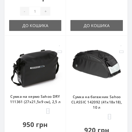
-
+
ДО КОШИКА
ДО КОШИКА
Сумка на кермо Sahoo DRY
Сумка на багажник Sahoo
111361 (27x21,5x9 см), 2,5 л
CLASSIC 142092 (41x18x18),
10 л
0
0
950 грн
920 грн