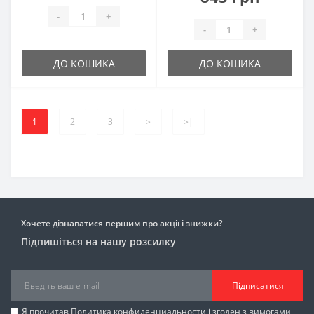
-
+
-
+
ДО КОШИКА
ДО КОШИКА
1
2
3
>
>|
Хочете дізнаватися першим про акції і знижки?
Підпишіться на нашу розсилку
Підписатися
Я прочитав
Политика конфиденциальности
і згоден з вимогами