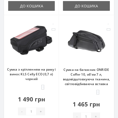
ДО КОШИКА
ДО КОШИКА
Сумка з кріпленням на раму і
Сумка на багажник ONRIDE
винос KLS Celly ECO (0,7 л)
Coffer 10, об'єм 7 л,
чорний
водовідштовхуюча тканина,
світловідбиваюча вставка
0
0
1 490 грн
1 465 грн
-
+
-
+