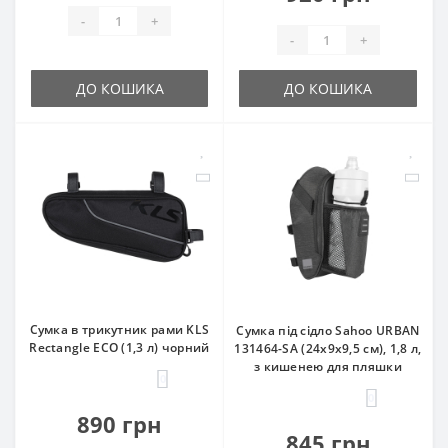
-
+
-
+
ДО КОШИКА
ДО КОШИКА
Сумка в трикутник рами KLS
Сумка під сідло Sahoo URBAN
Rectangle ECO (1,3 л) чорний
131464-SA (24x9x9,5 см), 1,8 л,
з кишенею для пляшки
0
0
890 грн
845 грн