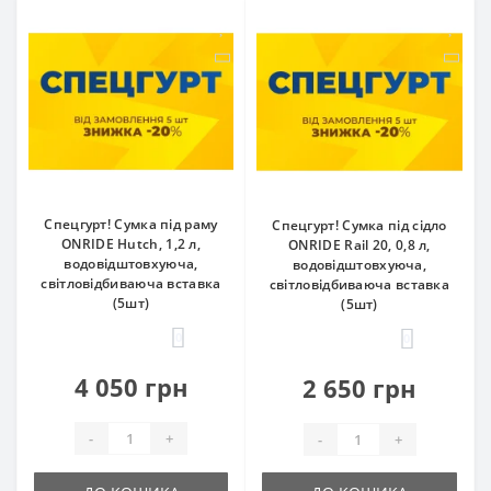
Спецгурт! Сумка під раму
Спецгурт! Сумка під сідло
ONRIDE Hutch, 1,2 л,
ONRIDE Rail 20, 0,8 л,
водовідштовхуюча,
водовідштовхуюча,
світловідбиваюча вставка
світловідбиваюча вставка
(5шт)
(5шт)
0
0
4 050 грн
2 650 грн
-
+
-
+