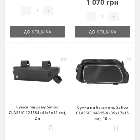
1 070 грн
-
+
-
+
ДО КОШИКА
ДО КОШИКА
Сумка під раму Sahoo
Сумка на багажник Sahoo
CLASSIC 121384 (41х5х12 см),
CLASSIC 14815-A (39x17x15
2 л
см), 10 л
0
0