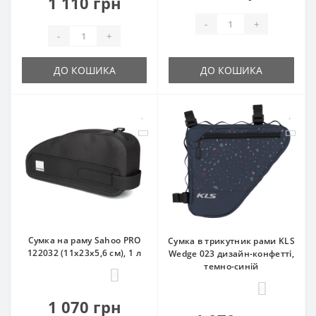
1 110 грн
-
+
-
+
ДО КОШИКА
ДО КОШИКА
Сумка на раму Sahoo PRO
Сумка в трикутник рами KLS
122032 (11x23x5,6 см), 1 л
Wedge 023 дизайн-конфетті,
темно-синій
0
0
1 070 грн