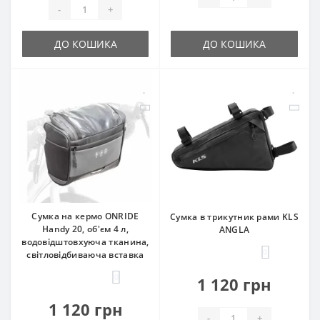
-
+
ДО КОШИКА
ДО КОШИКА
Сумка на кермо ONRIDE
Сумка в трикутник рами KLS
Handy 20, об'єм 4 л,
ANGLA
водовідштовхуюча тканина,
0
світловідбиваюча вставка
0
1 120 грн
1 120 грн
-
+