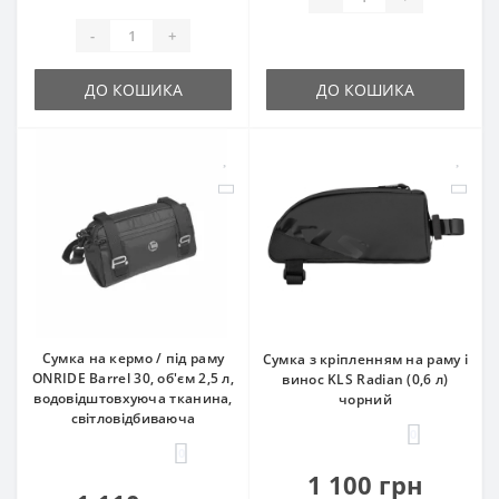
-
+
ДО КОШИКА
ДО КОШИКА
Сумка на кермо / під раму
Сумка з кріпленням на раму і
ONRIDE Barrel 30, об'єм 2,5 л,
винос KLS Radian (0,6 л)
водовідштовхуюча тканина,
чорний
світловідбиваюча
0
0
1 100 грн