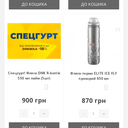
ДО КОШИКА
ДО КОШИКА
Спецгурт! Фляга DNK R-bottle
Фляга-термо ELITE ICE FLY
550 мл лайм (5шт)
прозорий 650 мл
0
0
900 грн
870 грн
-
+
-
+
ДО КОШИКА
ДО КОШИКА