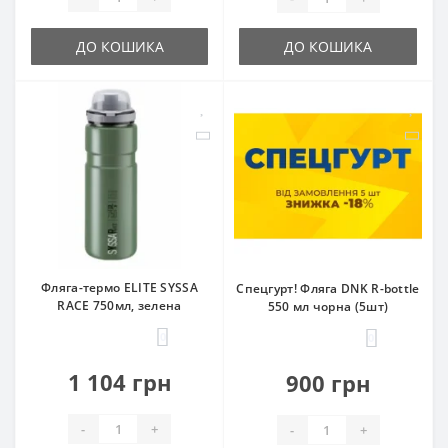
ДО КОШИКА
ДО КОШИКА
Фляга-термо ELITE SYSSA
Спецгурт! Фляга DNK R-bottle
RACE 750мл, зелена
550 мл чорна (5шт)
0
0
1 104 грн
900 грн
-
+
-
+