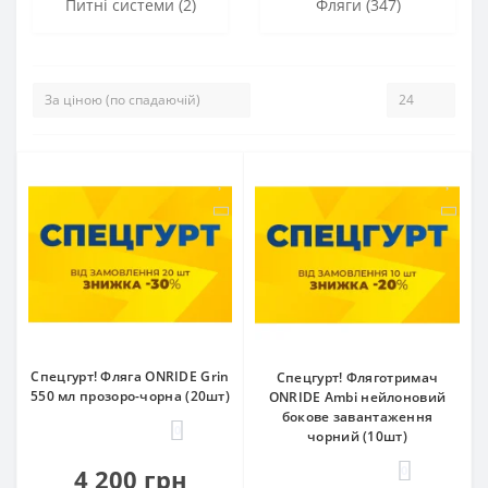
Питні системи (2)
Фляги (347)
Спецгурт! Фляга ONRIDE Grin
Спецгурт! Фляготримач
550 мл прозоро-чорна (20шт)
ONRIDE Ambi нейлоновий
бокове завантаження
0
чорний (10шт)
0
4 200 грн