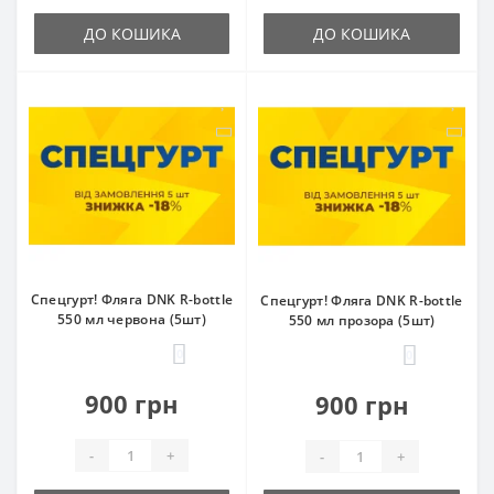
ДО КОШИКА
ДО КОШИКА
Спецгурт! Фляга DNK R-bottle
Спецгурт! Фляга DNK R-bottle
550 мл червона (5шт)
550 мл прозора (5шт)
0
0
900 грн
900 грн
-
+
-
+