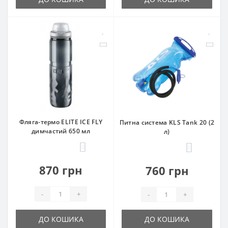
Фляга-термо ELITE ICE FLY
Питна система KLS Tank 20 (2
димчастий 650 мл
л)
0
0
870 грн
760 грн
-
+
-
+
ДО КОШИКА
ДО КОШИКА