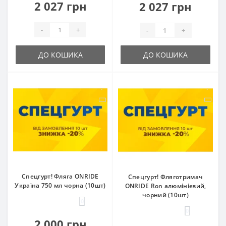
2 027 грн
2 027 грн
-
+
-
+
ДО КОШИКА
ДО КОШИКА
Спецгурт! Фляга ONRIDE
Спецгурт! Фляготримач
Україна 750 мл чорна (10шт)
ONRIDE Ron алюмінієвий,
чорний (10шт)
0
0
2 000 грн