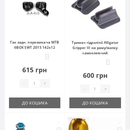
Гак задн. перемикача MTB
Тримач гідролінії Alligator
6BOX SWT 2015 142x12
Gripper III на раму/вилку
самоклеючий
0
0
615 грн
600 грн
-
+
-
+
ДО КОШИКА
ДО КОШИКА