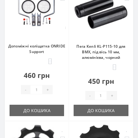
Допоміжні коліщатка ONRIDE
Пега Kenli KL-P115-10 для
Support
BMX, під вісь 10 мм,
алюмінієва, чорний
0
0
460 грн
450 грн
-
+
-
+
ДО КОШИКА
ДО КОШИКА