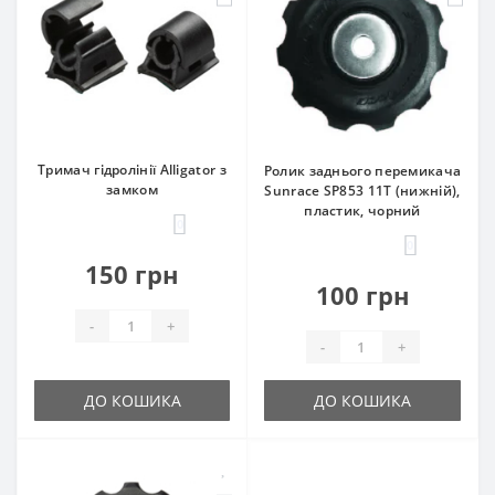
Тримач гідролінії Alligator з
Ролик заднього перемикача
замком
Sunrace SP853 11T (нижній),
пластик, чорний
0
0
150 грн
100 грн
-
+
-
+
ДО КОШИКА
ДО КОШИКА