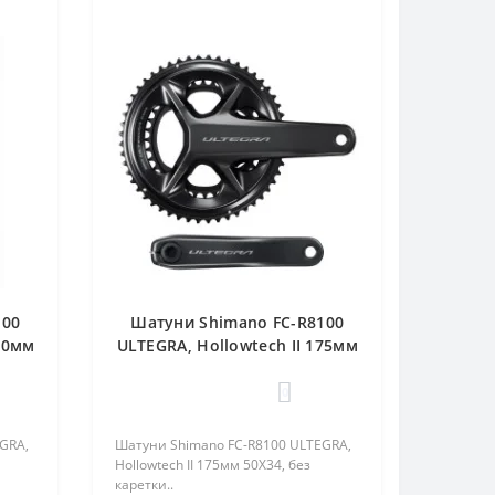
100
Шатуни Shimano FC-R8100
170мм
ULTEGRA, Hollowtech II 175мм
50Х34, без каретки
0
GRA,
Шатуни Shimano FC-R8100 ULTEGRA,
Hollowtech II 175мм 50Х34, без
каретки..