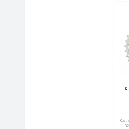
Підшипники (39)
Паливна система (263)
Пластик навісний та крила (225)
Привід та ходова (286)
Радіатор та система
охолодження (5)
Рама, кронштейни та маятники
(45)
Реверс, диференціал та задній
К
міст (0)
Сайлентблоки (11)
Сальники (65)
Касе
Сидіння та чохли (118)
11-32 