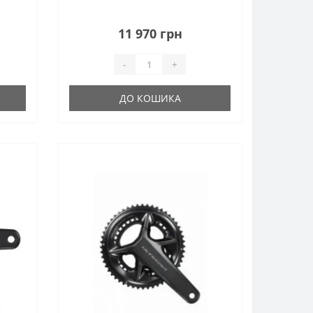
11 970 грн
-
+
ДО КОШИКА