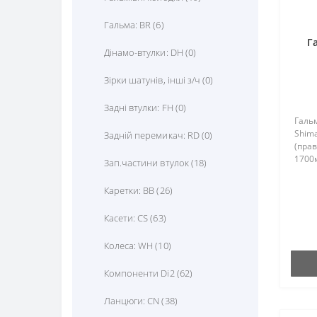
Сумки (70)
Обмотки керма (17)
Гальма: BR (6)
Тримачі гаджетів (11)
Ободи (185)
Г
Дінамо-втулки: DH (0)
Фляги та питні системи (349)
Підседельні штири (39)
U
Зірки шатунів, інші з/ч (0)
ру
Педалі (73)
Задні втулки: FH (0)
Покришки (379)
Гальм
Shim
Задній перемикач: RD (0)
(прав
Рульові/ромашки/спейсери (35)
1700м
Зап.частини втулок (18)
Сідла (79)
Каретки: BB (26)
Спиці (343)
Касети: CS (63)
Троси/рубашки (116)
Колеса: WH (10)
Шатуни (64)
Компоненти Di2 (62)
Ланцюги: CN (38)