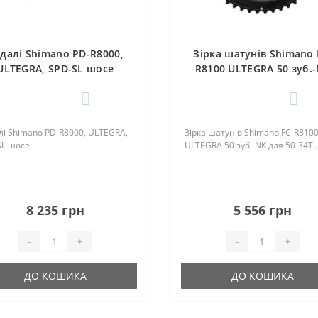
далі Shimano PD-R8000,
Зірка шатунів Shimano 
ULTEGRA, SPD-SL шосе
R8100 ULTEGRA 50 зуб.
для 50-34T
0
0
і Shimano PD-R8000, ULTEGRA,
Зірка шатунів Shimano FC-R810
L шосе..
ULTEGRA 50 зуб.-NK для 50-34T..
8 235 грн
5 556 грн
-
+
-
+
ДО КОШИКА
ДО КОШИКА