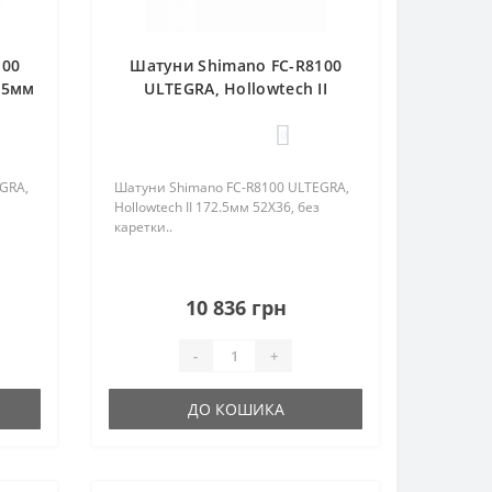
100
Шатуни Shimano FC-R8100
175мм
ULTEGRA, Hollowtech II
172.5мм 52Х36, без каретки
0
GRA,
Шатуни Shimano FC-R8100 ULTEGRA,
Hollowtech II 172.5мм 52Х36, без
каретки..
10 836 грн
-
+
ДО КОШИКА