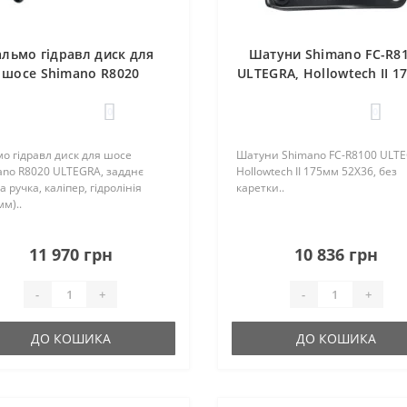
альмо гідравл диск для
Шатуни Shimano FC-R8
шосе Shimano R8020
ULTEGRA, Hollowtech II 
LTEGRA, задднє (права
52Х36, без каретки
чка, каліпер, гідролінія
0
0
1700мм)
о гідравл диск для шосе
Шатуни Shimano FC-R8100 ULTE
ano R8020 ULTEGRA, задднє
Hollowtech II 175мм 52Х36, без
а ручка, каліпер, гідролінія
каретки..
м)..
11 970 грн
10 836 грн
-
+
-
+
ДО КОШИКА
ДО КОШИКА