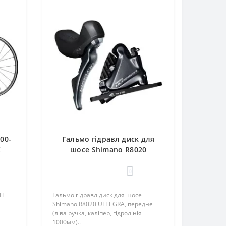
00-
Гальмо гідравл диск для
С
шосе Shimano R8020
нє,
ULTEGRA, переднє (ліва
ні
ручка, каліпер, гідролінія
0
1000мм)
TL
Гальмо гідравл диск для шосе
Shimano R8020 ULTEGRA, переднє
(ліва ручка, каліпер, гідролінія
1000мм)..