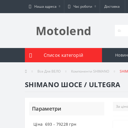
Наша адреса
Час роботи
Доставка
Motolend
Список категорій
Новин
Все Для ВЕЛО
Компоненти SHIMANO
SHIM
SHIMANO ШОСЕ / ULTEGRA
Параметри
Ціна
693
-
79228
грн