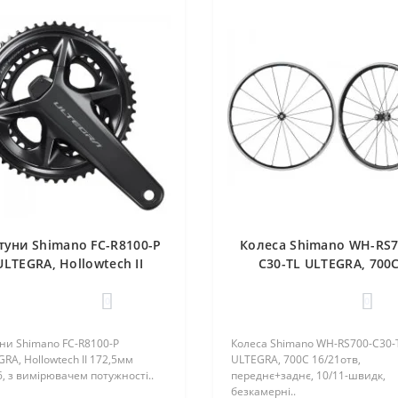
уни Shimano FC-R8100-P
Колеса Shimano WH-RS7
ULTEGRA, Hollowtech II
C30-TL ULTEGRA, 700
172,5мм 52Х36, з
16/21отв, переднє+зад
имірювачем потужності
10/11-швидк, безкамер
0
0
ни Shimano FC-R8100-P
Колеса Shimano WH-RS700-C30-
RA, Hollowtech II 172,5мм
ULTEGRA, 700С 16/21отв,
, з вимірювачем потужності..
переднє+заднє, 10/11-швидк,
безкамерні..