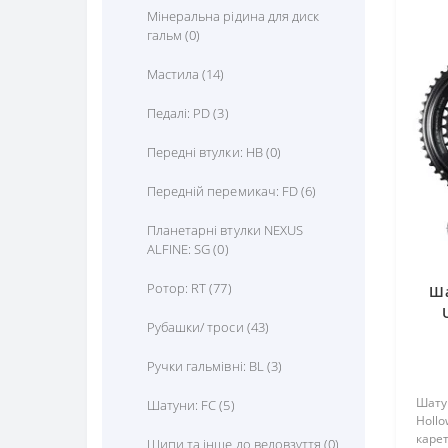
Мінеральна рідина для диск
гальм (0)
Мастила (14)
Педалі: PD (3)
Передні втулки: HB (0)
Передній перемикач: FD (6)
Планетарні втулки NEXUS
ALFINE: SG (0)
Ротор: RT (77)
Ша
Рубашки/ троси (43)
172
Ручки гальмівні: BL (3)
Шату
Шатуни: FC (5)
Hollo
карет
Шипи та інше до веловзуття (0)