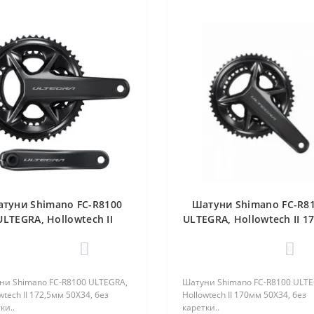
туни Shimano FC-R8100
Шатуни Shimano FC-R8
ULTEGRA, Hollowtech II
ULTEGRA, Hollowtech II 
,5мм 50Х34, без каретки
50Х34, без каретки
0
0
ни Shimano FC-R8100 ULTEGRA,
Шатуни Shimano FC-R8100 ULTE
wtech II 172,5мм 50Х34, без
Hollowtech II 170мм 50Х34, без
ки..
каретки..