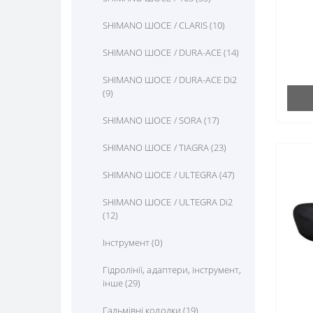
Дзвоники (4)
Складані велосипеди (4)
Рюкзаки та сумки (52)
Втулка-вісь (28)
SHIMANO ШОСЕ / CLARIS (10)
Дзеркало (13)
Триколісні велосипеди (2)
Шоломи (347)
Гальма (229)
SHIMANO ШОСЕ / DURA-ACE (14)
Елементи живлення (3)
Шосейні велосипеди (0)
Зірки (19)
SHIMANO ШОСЕ / DURA-ACE Di2
Замки (76)
(9)
Задній амортизатор (0)
Корзини (28)
SHIMANO ШОСЕ / SORA (17)
Захист велосипеда (32)
Насоси (117)
SHIMANO ШОСЕ / TIAGRA (23)
Камери (385)
Підніжки (44)
SHIMANO ШОСЕ / ULTEGRA (47)
Кермо (2)
Підставки/тримачі для
SHIMANO ШОСЕ / ULTEGRA Di2
велосипедів (0)
Ковпачки та клапани (14)
(12)
Сігнали та дудки (33)
Крила (75)
Інструмент (0)
Світло (158)
Ланцюги (139)
Гідролінії, адаптери, інструмент,
інше (29)
Сидіння дитяче (6)
Мастила (135)
Гальмівні колодки (19)