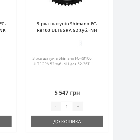
FC-
Зірка шатунів Shimano FC-
-NK
R8100 ULTEGRA 52 зуб.-NH
для 52-36T
0
0
Зірка шатунів Shimano FC-R8100
ULTEGRA 52 зуб.-NH для 52-36T..
5 547 грн
-
+
ДО КОШИКА