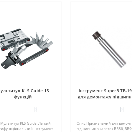
ультитул KLS Guide 15
Інструмент SuperB TB-1
функцій
для демонтажу підшипн
кареток BB86/BB90/9
0
0
Мультитул KLS Guide: Легкий
Опис:Призначений для демон
тифункціональний інструмент
підшипників кареток BB86, BB9