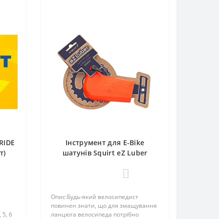
RIDE
Інструмент для E-Bike
т)
шатунів Squirt eZ Luber
0
Опис:Будь-який велосипедист
повинен знати, що для змащування
 5, 6
ланцюга велосипеда потрібно