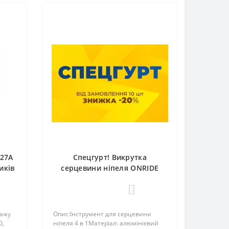
927A
Спецгурт! Викрутка
иків
серцевини ніпеля ONRIDE
2
Crew 10 AV/FV, алюмінієва
(10шт)
0
тажу
Опис:Інструмент для серцевини
0,
ніпеля 4 в 1Матеріал: алюмінієвий