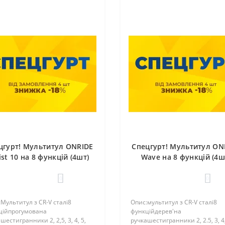
цгурт! Мультитул ONRIDE
Спецгурт! Мультитул ON
ist 10 на 8 функцій (4шт)
Wave на 8 функцій (4ш
0
0
Mультитул з CR-V сталі8
Опис:мультитул з CR-V сталі8
ційпрогумована
функційдерев'на
шестигранники 2, 2,5, 3, 4, 5,
ручкашестигранники 2, 2.5, 3, 4,