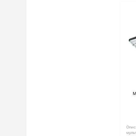
Шатуни: FC (5)
Шипи та інше до веловзуття (0)
Шифтер/гальм.ручка: ST (14)
Шифтер: SL (4)
М
Опис:
муль