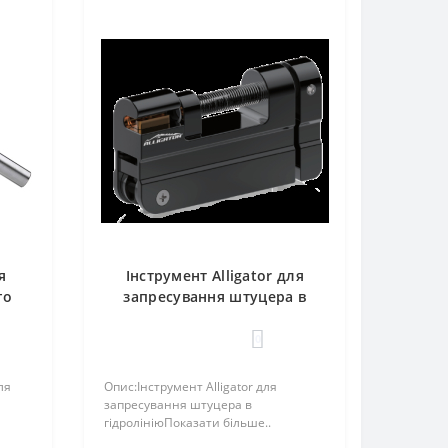
я
Інструмент Alligator для
го
запресування штуцера в
1/8"
гідролінію сталевий
0
ля
Опис:Інструмент Alligator для
запресування штуцера в
гідролініюПоказати більше..