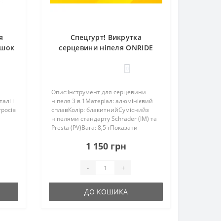
я
Спецгурт! Викрутка
ашок
серцевини ніпеля ONRIDE
Crew 20 AV/FV, алюмінієва
(10шт)
0
Опис:Інструмент для серцевини
алі і
ніпеля 3 в 1Матеріал: алюмінієвий
росів
сплавКолір: блакитнийСуміснийз
ніпелями стандарту Schrader (ІМ) та
Presta (PV)Вага: 8,5 гПоказати
 та
більше..
1 150 грн
-
+
ДО КОШИКА