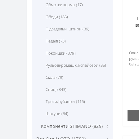
Сумки (70)
Обмотки керма (17)
Тримачі гаджетів (11)
Ободи (185)
в
Фляги та питні системи (349)
Підседельні штири (39)
кону
Педалі (73)
Покришки (379)
Опис:
рульо
більш
Рульові/ромашки/спейсери (35)
Сідла (79)
Спиці (343)
Троси/рубашки (116)
Шатуни (64)
Компоненти SHIMANO (829)
SHIMANO GRX (58)