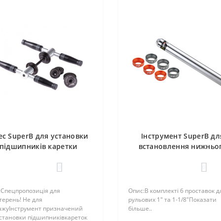
ес SuperB для установки
Інструмент SuperB дл
підшипників каретки
встановлення нижньо
професійний
конусу рульової 1" та 1-
0
0
:Спецпропозиція для
Опис:В комплекті 6 проставок д
терень! Не для
рульових 1" та 1-1/8"Показати
ажуІнструмент призначений
більше..
установки підшипниківкареток