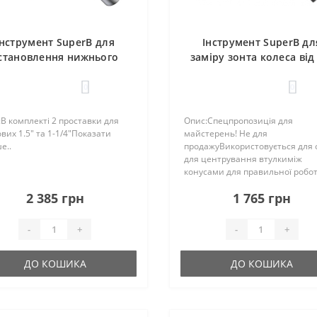
Інструмент SuperB для
Інструмент SuperB дл
становлення нижнього
заміру зонта колеса від
су рульової 1.5" та 1-1/4"
до 29"
0
0
В комплекті 2 проставки для
Опис:Спецпропозиція для
вих 1.5" та 1-1/4"Показати
майстерень! Не для
е..
продажуВикористовується для 
для центрування втулкиміж
конусами для правильної робо
колеса. Інструмент дозволяє лег
2 385 грн
1 765 грн
просто перевірити центральне
вирівнювання дорожних
велосипедів, MTB, BMX з колес..
-
+
-
+
ДО КОШИКА
ДО КОШИКА