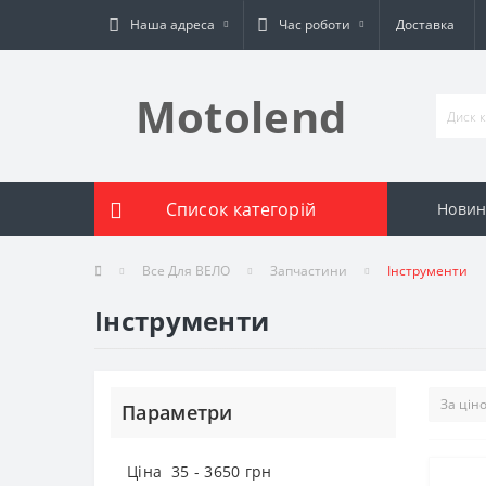
Наша адреса
Час роботи
Доставка
Motolend
Список категорій
Новин
Все Для ВЕЛО
Запчастини
Інструменти
Інструменти
Параметри
Ціна
35
-
3650
грн