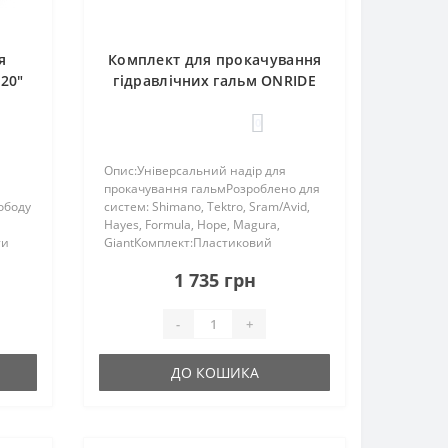
я
Комплект для прокачування
 20"
гідравлічних гальм ONRIDE
Port
0
Опис:Універсальний надір для
прокачування гальмРозроблено для
ободу
систем: Shimano, Tektro, Sram/Avid,
Hayes, Formula, Hope, Magura,
ти
GiantКомплект:Пластиковий
ко і
кейс:Великий ергономічний шприц
1 735 грн
із сталевим носиком та сталевим
штокомШприци пластикові 2
шт.Тру..
-
+
ДО КОШИКА