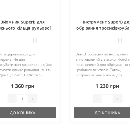
Зйомник SuperB для
Інструмент SuperB дл
жнього кільця рульової
обрізання тросиків/руб
вилок 1", 1-1/8", 1-1/4", 1-
професійний
1/2"
0
0
:Спецпропозиція для
Опис:Професійний інструмент
терень! Не для
виготовлений з високоякісної ст
ажуЗатискач дозволяє надійно
призначений для обрізування т
сувати кільце рульової і зняти
і рубашок всіхтипів. Також,
ля 1", 1-1/8", 1-1/4" та 1-
інструмент має виємки для
оказати більше..
обтискання кінцевиків рубашок
1 360 грн
1 230 грн
тросів.Показати більше..
-
+
-
+
ДО КОШИКА
ДО КОШИКА