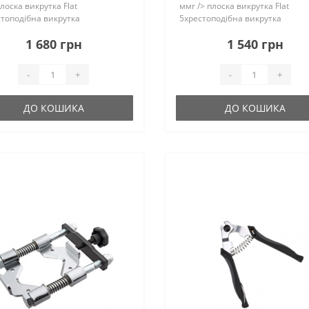
оска викрутка Flat
ммr /> плоска викрутка Flat
топодібна викрутка
5хрестоподібна викрутка
казати більше..
Ph2Показати більше..
1 680 грн
1 540 грн
-
+
-
+
ДО КОШИКА
ДО КОШИКА