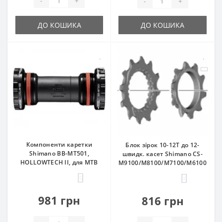
-
+
-
+
ДО КОШИКА
ДО КОШИКА
Компоненти каретки
Блок зірок 10-12Т до 12-
Shimano BB-MT501,
швидк. касет Shimano CS-
HOLLOWTECH II, для MTB
M9100/M8100/M7100/M6100
0
0
981 грн
816 грн