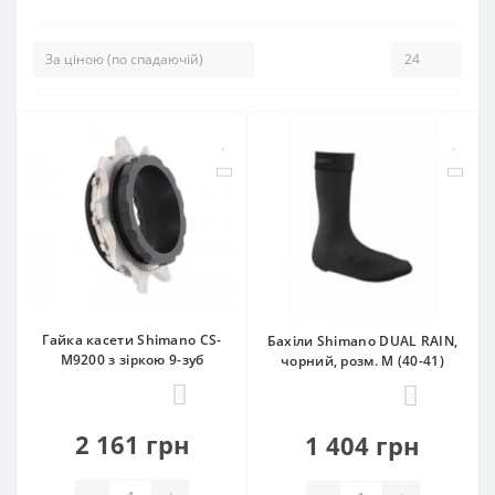
Гайка касети Shimano CS-
Бахіли Shimano DUAL RAIN,
М9200 з зіркою 9-зуб
чорний, розм. М (40-41)
0
0
2 161 грн
1 404 грн