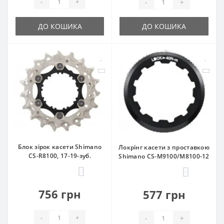
-
+
-
+
ДО КОШИКА
ДО КОШИКА
Блок зірок касети Shimano
Локрінг касети з проставкою
CS-R8100, 17-19-зуб.
Shimano CS-M9100/M8100-12
0
0
756 грн
577 грн
-
+
-
+