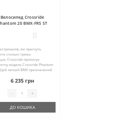
Велосипед Crossride
hantom 20 BMX-FRS ST
5
кстремалів, які прагнуть
ити стильні трюки
е, Crossride пропонує
етну модель Crossride Phantom
 Цей легкий BMX призначений
я початківців, так і для
6 235 грн
дчених райдерів, які володіють
ми дерт і стріт. Сталева рама..
-
+
ДО КОШИКА