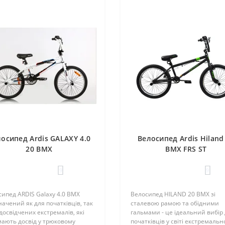
осипед Ardis GALAXY 4.0
Велосипед Ardis Hiland
20 BMX
BMX FRS ST
9
9
ипед ARDIS Galaxy 4.0 BMX
Велосипед HILAND 20 BMX зі
ачений як для початківців, так
сталевою рамою та обідними
 досвідчених екстремалів, які
гальмами - це ідеальний вибір
ають досвід у трюковому
початківців у світі екстремальн