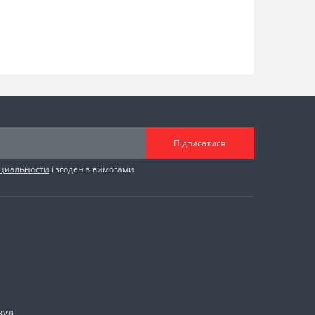
Підписатися
циальности
і згоден з вимогами
вул.