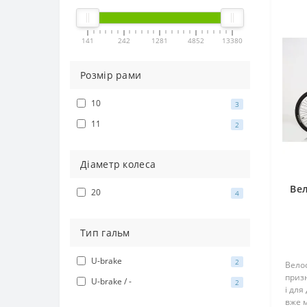
141
242
1281
4852
13380
Розмір рами
10
3
11
2
Діаметр колеса
Вел
20
4
Тип гальм
U-brake
2
Велос
призн
U-brake / -
2
і для
вже м