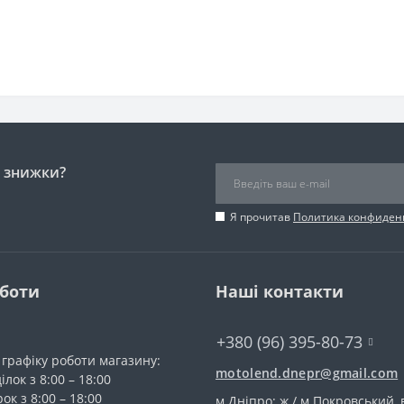
і знижки?
Я прочитав
Политика конфиден
оботи
Наші контакти
+380 (96) 395-80-73
 графіку роботи магазину:
motolend.dnepr@gmail.com
лок з 8:00 – 18:00
ок з 8:00 – 18:00
м Дніпро: ж / м Покровський, 