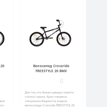
 20
Велосипед Crossride
FREESTYLE 20 BMX
9
Для тих, хто бажає швидко освоїти
стильні трюки, була створена
 для
спеціальна бюджетна модель
ого
велосипеда Crossride FREESTYLE 20