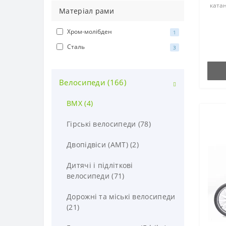
катан
Матеріал рами
гаран
в умо
Хром-молібден
падін
1
Сталь
3
Велосипеди (166)
BMX (4)
Гірські велосипеди (78)
Двопідвіси (AMT) (2)
Дитячі і підліткові
велосипеди (71)
Дорожні та міські велосипеди
(21)