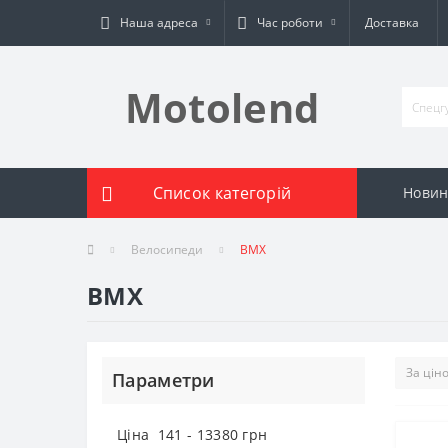
Наша адреса
Час роботи
Доставка
Motolend
Список категорій
Новин
Велосипеди
BMX
BMX
Параметри
Ціна
141
-
13380
грн