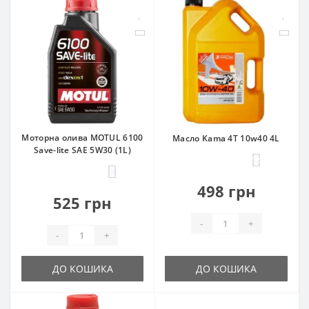
Моторна олива MOTUL 6100
Масло Kama 4T 10w40 4L
Save-lite SAE 5W30 (1L)
12
5
498 грн
525 грн
-
+
-
+
ДО КОШИКА
ДО КОШИКА