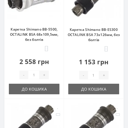
Каретка Shimano BB-5500,
Каретка Shimano BB-ES300
OCTALINK BSA 68x109,5мм,
OCTALINK BSA 73x126мм, без
без болтів
болтів
0
0
2 558 грн
1 153 грн
-
+
-
+
ДО КОШИКА
ДО КОШИКА