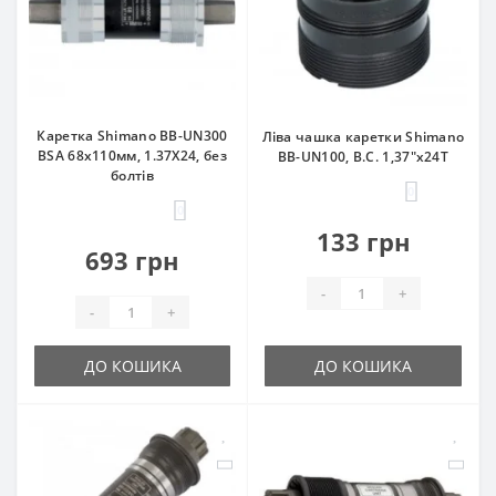
Каретка Shimano BB-UN300
Ліва чашка каретки Shimano
BSA 68x110мм, 1.37Х24, без
ВB-UN100, B.C. 1,37"x24T
болтів
0
0
133 грн
693 грн
-
+
-
+
ДО КОШИКА
ДО КОШИКА