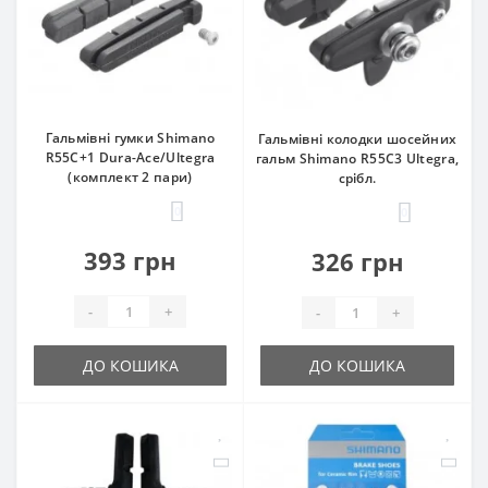
Гальмівні гумки Shimano
Гальмівні колодки шосейних
R55C+1 Dura-Ace/Ultegra
гальм Shimano R55C3 Ultegra,
(комплект 2 пари)
срібл.
0
0
393 грн
326 грн
-
+
-
+
ДО КОШИКА
ДО КОШИКА