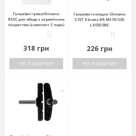
Гальмівні гумкиShimano
Гальмівні колодки Shimano
R55C для обода з керамічним
S70T V-brake BR-M570/530
покриттям (комплект 2 пари)
LX/DEORE
0
0
318 грн
226 грн
НЕТ В НАЛИЧИИ
НЕТ В НАЛИЧИИ