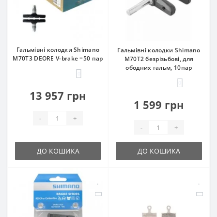
Гальмівні колодки Shimano
Гальмівні колодки Shimano
M70T3 DEORE V-brake =50 пар
M70T2 безрізьбові, для
ободних гальм, 10пар
0
0
13 957 грн
1 599 грн
-
+
-
+
ДО КОШИКА
ДО КОШИКА