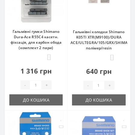
Гальмівні гумки Shimano
Гальмівні колодки Shimano
Dura-Ace R55C4 касетн.
K05TI XTR(M9100)/DURA
фіксація, для карбон обода
ACE/ULTEGRA/105/GRX/SHIMANO,
(комплект 2 пари)
полімер/resin
0
0
1 316 грн
640 грн
-
+
-
+
ДО КОШИКА
ДО КОШИКА