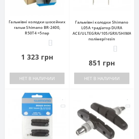
Гальмівні колодки шосейних
Гальмівні колодки Shimano
гальм Shimano BR-2400,
L05A +радіатор DURA
R50T4 =5пар
ACE/ULTEGRA/105/GRX/SHIMANO,
полімер/resin
0
0
1 323 грн
851 грн
НЕТ В НАЛИЧИИ
НЕТ В НАЛИЧИИ