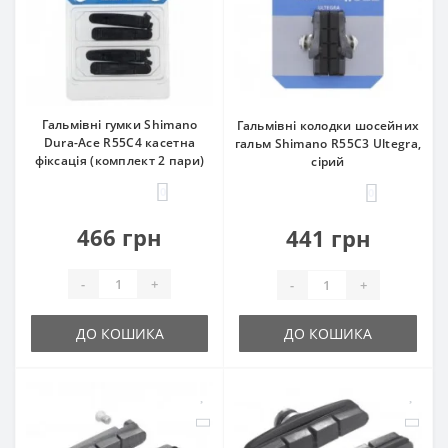
Гальмівні гумки Shimano
Гальмівні колодки шосейних
Dura-Ace R55C4 касетна
гальм Shimano R55C3 Ultegra,
фіксація (комплект 2 пари)
сірий
0
0
466 грн
441 грн
-
+
-
+
ДО КОШИКА
ДО КОШИКА