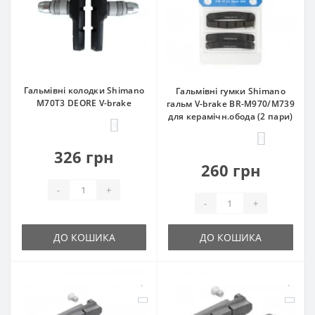
Гальмівні колодки Shimano
Гальмівні гумки Shimano
M70T3 DEORE V-brake
гальм V-brake BR-M970/M739
для керамічн.обода (2 пари)
0
0
326 грн
260 грн
-
+
-
+
ДО КОШИКА
ДО КОШИКА