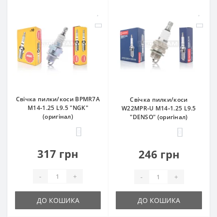
Свічка пилки/коси BPMR7A
Свічка пилки/коси
M14‑1.25 L9.5 "NGK"
W22MPR‑U M14‑1.25 L9.5
(оригінал)
"DENSO" (оригінал)
0
0
317 грн
246 грн
-
+
-
+
ДО КОШИКА
ДО КОШИКА