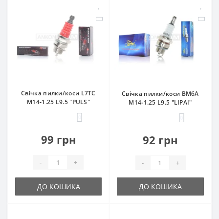
Свічка пилки/коси L7TC
Свічка пилки/коси BM6A
M14‑1.25 L9.5 "PULS"
M14‑1.25 L9.5 "LIPAI"
0
0
99 грн
92 грн
-
+
-
+
ДО КОШИКА
ДО КОШИКА