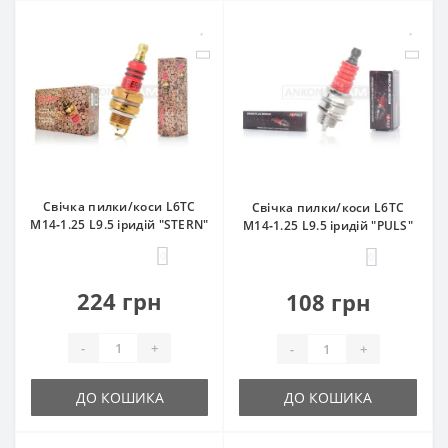
Свічка пилки/коси L6TC
Свічка пилки/коси L6TC
M14‑1.25 L9.5 іридій "STERN"
M14‑1.25 L9.5 іридій "PULS"
0
0
224 грн
108 грн
-
+
-
+
ДО КОШИКА
ДО КОШИКА