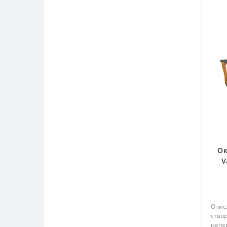
Ок
V
Опис:
створ
непе