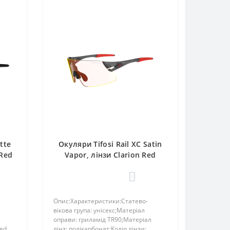
tte
Окуляри Tifosi Rail XC Satin
 Red
Vapor, лінзи Clarion Red
Fototec (64-14%)
0
Опис:Характеристики:Статево-
вікова група: унісекс;Матеріал
оправи: гриламід TR90;Матеріал
Red
лінз: полікарбонат;Колір лінзи: