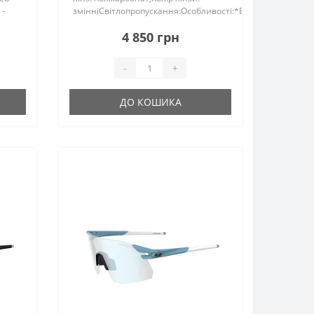
 -
змінніСвітлопропускання:Особливості:*Високоякісна
оправа з матеріалу Гріламід TR-90.
4 850 грн
Надлегкий та гнучкий
гомополіамідний нейлон..
-
+
ДО КОШИКА