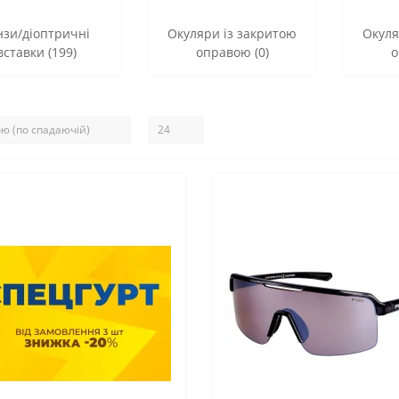
нзи/діоптричні
Окуляри із закритою
Окуля
вставки (199)
оправою (0)
о