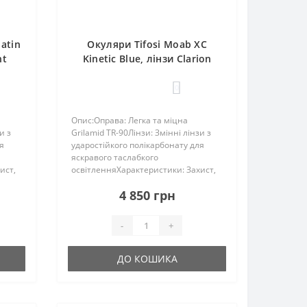
atin
Окуляри Tifosi Moab XC
ht
Kinetic Blue, лінзи Clarion
Blue Fototec (46-13%)
0
Опис:Оправа: Легка та міцна
и з
Grilamid TR-90Лінзи: Змінні лінзи з
я
ударостійкого полікарбонату для
яскравого таслабкого
ист,
освітленняХарактеристики: Захист,
повністю регульовані дужки та
4 850 грн
мові
носові накладки, гідрофільні гумові
о п..
амбушури та носові накладки, що п..
-
+
ДО КОШИКА