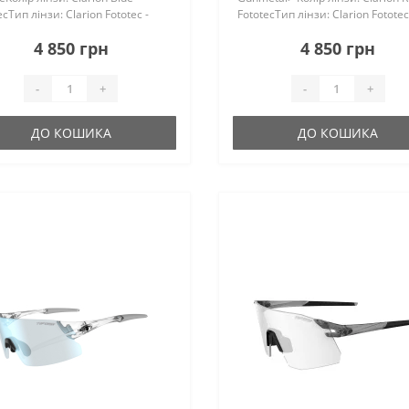
ecТип лінзи: Clarion Fototec -
FototecТип лінзи: Clarion Fototec
хромніПоказати більше..
фотохромніПоказати більше..
4 850 грн
4 850 грн
-
+
-
+
ДО КОШИКА
ДО КОШИКА