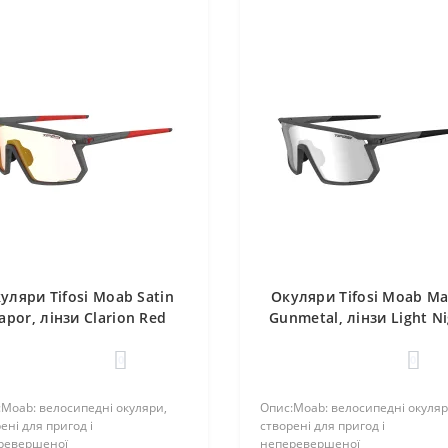
уляри Tifosi Moab Satin
Окуляри Tifosi Moab Ma
apor, лінзи Clarion Red
Gunmetal, лінзи Light N
Fototec (64-14%)
Fototec (76-27%)
0
0
Moab: велосипедні окуляри,
Опис:Moab: велосипедні окуляр
ені для пригод і
створені для пригод і
ревершеної
неперевершеної