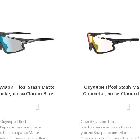
уляри Tifosi Stash Matte
Окуляри Tifosi Stash Ma
oke, лінзи Clarion Blue
Gunmetal, лінзи Clarion
Fototec (46-13%)
Fototec (64-14%)
0
0
Окуляри Tifosi
Опис:Окуляри Tifosi
Характеристики:Стать:
StashХарактеристики:Стать:
ксКолір оправи: Matte
унісексКолір оправи: Matte
Колір лінзи: Clarion Blue
Gunmetal> Колір лінзи: Clarion 