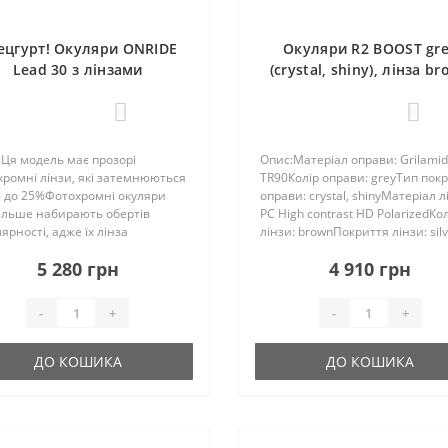
ецгурт! Окуляри ONRIDE
Окуляри R2 BOOST gr
Lead 30 з лінзами
(crystal, shiny), лінза b
otochromic clear to grey
(silver mirror) PC Hig
25%) кат. 0-2 чорний (3шт)
contrast HD Polarized,
0
0
Ця модель має прозорі
Опис:Матеріал оправи: Grilamid
ромні лінзи, які затемнюються
TR90Колір оправи: greyТип пок
% до 25%Фотохромні окуляри
оправи: crystal, shinyМатеріал л
ільше набирають обертів
PC High contrast HD PolarizedКо
ярності, адже їх лінза
лінзи: brownПокриття лінзи: sil
мнюється під впливом
mirrorКатегорія сонячного філь
5 280 грн
4 910 грн
ного світла, забезпечуючи
3Розмір: 139-0-128Захист UV
рт для зору у будь-який час
100Додаткові ..
Фотохр..
-
+
-
+
ДО КОШИКА
ДО КОШИКА