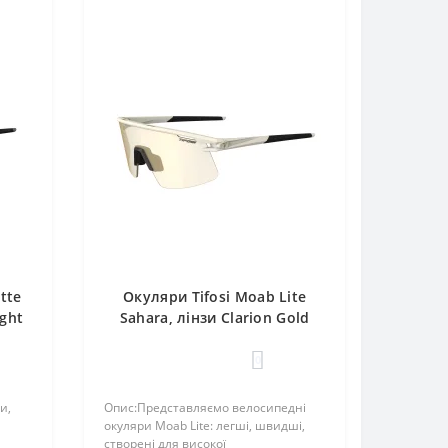
tte
Окуляри Tifosi Moab Lite
ight
Sahara, лінзи Clarion Gold
Fototec (50-12%)
0
и,
Опис:Представляємо велосипедні
окуляри Moab Lite: легші, швидші,
створені для високої