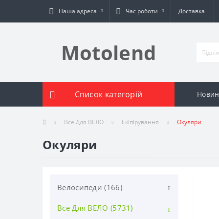
Наша адреса
Час роботи
Доставка
Motolend
Список категорій
Новин
Все Для ВЕЛО
Екіпірування
Окуляри
Окуляри
Велосипеди (166)
Все Для ВЕЛО (5731)
BMX (4)