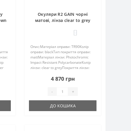
ey
Окуляри R2 GAIN чорні
rown
матові, лінза clear to grey
h
(Photochrom), black/red full
 к
revo, кат. 1-3
0
Опис:Матеріал оправи: TR90Колір
риття
оправи: blackТип покриття оправи:
інзи:
mattМатеріал лінзи: Photochromic
лір
Impact Resistant PolycarbonateКолір
ver
лінзи: clear to greyПокриття лінзи:
тра:
black/red full revoКатегорія
4 870 грн
сонячного фільтра: 1-3Розмір: 137-0-
126Захист UV 4..
-
+
ДО КОШИКА