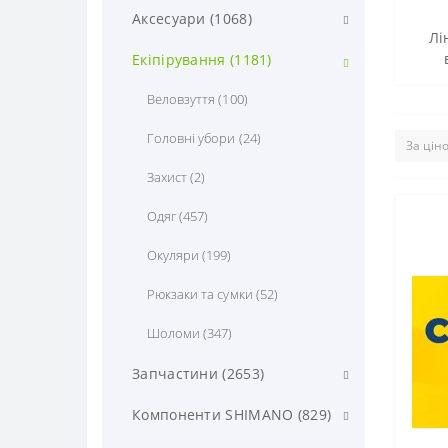
Гірські велосипеди (78)
Аксесуари (1068)
Лі
Двопідвіси (AMT) (2)
Інше (2)
Екіпірування (1181)
Аксесуари для тріатлону (0)
Дитячі і підліткові
Веловзуття (100)
велосипеди (71)
Багажники (8)
Головні убори (24)
Дорожні та міські велосипеди
Велокомп'ютери (29)
Захист (2)
(21)
Гріпси/ріжки/вставки до керма
Одяг (457)
Електровелосипеди (E-bike)
(117)
(14)
Окуляри (199)
Дзвоники (4)
Складані велосипеди (4)
Рюкзаки та сумки (52)
Дзеркало (13)
Триколісні велосипеди (2)
Шоломи (347)
Елементи живлення (3)
Шосейні велосипеди (0)
Запчастини (2653)
Замки (76)
Інструменти (119)
Компоненти SHIMANO (829)
Корзини (28)