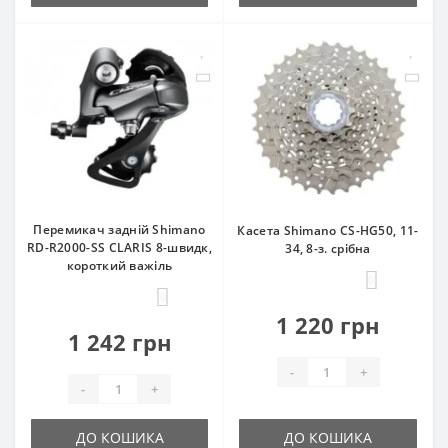
Перемикач задній Shimano
Касета Shimano CS-HG50, 11-
RD-R2000-SS CLARIS 8-швидк,
34, 8-з. срібна
короткий важіль
0
0
1 220 грн
1 242 грн
-
+
-
+
ДО КОШИКА
ДО КОШИКА