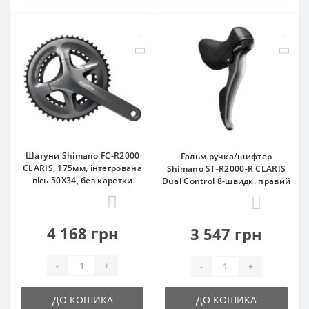
Шатуни Shimano FC-R2000
Гальм ручка/шифтер
CLARIS, 175мм, інтегрована
Shimano ST-R2000-R CLARIS
вісь 50Х34, без каретки
Dual Control 8-швидк. правий
0
0
4 168 грн
3 547 грн
-
+
-
+
ДО КОШИКА
ДО КОШИКА