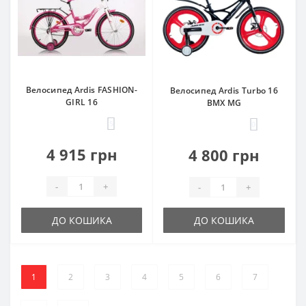
Велосипед Ardis FASHION-
Велосипед Ardis Turbo 16
GIRL 16
BMX MG
5
0
4 915 грн
4 800 грн
-
+
-
+
ДО КОШИКА
ДО КОШИКА
1
2
3
4
5
6
7