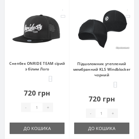
Снепбек ONRIDE TEAM сірий
Підшоломник утеплений
з білим Лого
мембранний KLS Windblocker
чорний
0
0
720 грн
720 грн
-
+
-
+
ДО КОШИКА
ДО КОШИКА