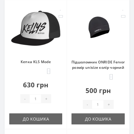
Кепка KLS Mode
Підшоломник ONRIDE Fervor
розмір unisize колір чорний
0
0
630 грн
500 грн
-
+
-
+
ДО КОШИКА
ДО КОШИКА