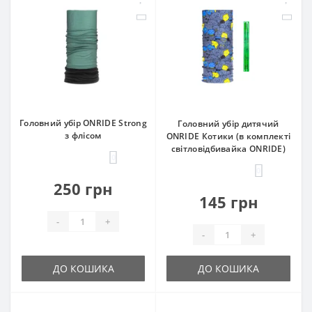
Головний убір ONRIDE Strong
Головний убір дитячий
з флісом
ONRIDE Котики (в комплекті
світловідбивайка ONRIDE)
0
0
250 грн
145 грн
-
+
-
+
ДО КОШИКА
ДО КОШИКА