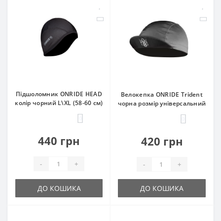
Підшоломник ONRIDE HEAD
Велокепка ONRIDE Trident
колір чорний L\XL (58-60 см)
чорна розмір універсальний
0
0
440 грн
420 грн
-
+
-
+
ДО КОШИКА
ДО КОШИКА