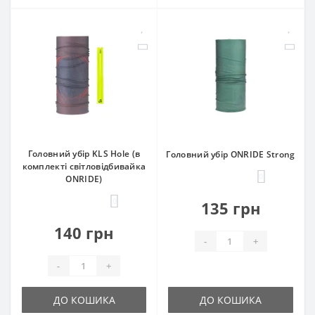
Головний убір KLS Hole (в
Головний убір ONRIDE Strong
комплекті світловідбивайка
0
ONRIDE)
0
135 грн
140 грн
-
+
-
+
ДО КОШИКА
ДО КОШИКА