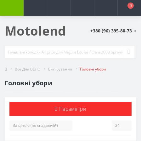
0
Motolend
+380 (96) 395-80-73
Все Для ВЕЛО
Екіпірування
Головні убори
Головні убори
Параметри