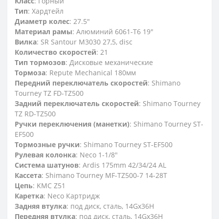
Класс
: Горный
Тип
: Хардтейл
Диаметр колес
: 27.5"
Материал рамы
: Алюминий 6061-T6 19"
Вилка
: SR Santour M3030 27,5, disc
Количество скоростей
: 21
Тип тормозов
: Дисковые механические
Тормоза
: Repute Mechanical 180мм
Передний переключатель скоростей
: Shimano
Tourney TZ FD-TZ500
Задний переключатель скоростей
: Shimano Tourney
TZ RD-TZ500
Ручки переключения (манетки)
: Shimano Tourney ST-
EF500
Тормозные ручки
: Shimano Tourney ST-EF500
Рулевая колонка
: Neco 1-1/8"
Система шатунов
: Ardis 175mm 42/34/24 AL
Кассета
: Shimano Tourney MF-TZ500-7 14-28T
Цепь
: KMC Z51
Каретка
: Neco Картридж
Задняя втулка
: под диск, сталь, 14Gx36H
Передняя втулка
: под диск, сталь, 14Gx36H