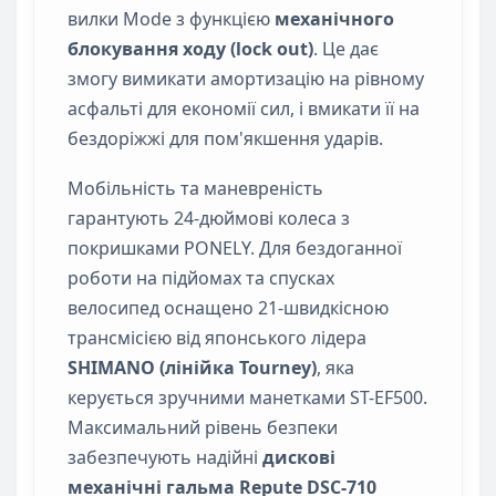
вилки Mode з функцією
механічного
блокування ходу (lock out)
. Це дає
змогу вимикати амортизацію на рівному
асфальті для економії сил, і вмикати її на
бездоріжжі для пом'якшення ударів.
Мобільність та маневреність
гарантують 24-дюймові колеса з
покришками PONELY. Для бездоганної
роботи на підйомах та спусках
велосипед оснащено 21-швидкісною
трансмісією від японського лідера
SHIMANO (лінійка Tourney)
, яка
керується зручними манетками ST-EF500.
Максимальний рівень безпеки
забезпечують надійні
дискові
механічні гальма Repute DSC-710