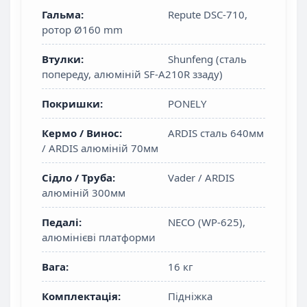
Гальма:
Repute DSC-710,
ротор Ø160 mm
Втулки:
Shunfeng (сталь
попереду, алюміній SF-A210R ззаду)
Покришки:
PONELY
Кермо / Винос:
ARDIS сталь 640мм
/ ARDIS алюміній 70мм
Сідло / Труба:
Vader / ARDIS
алюміній 300мм
Педалі:
NECO (WP-625),
алюмінієві платформи
Вага:
16 кг
Комплектація:
Підніжка