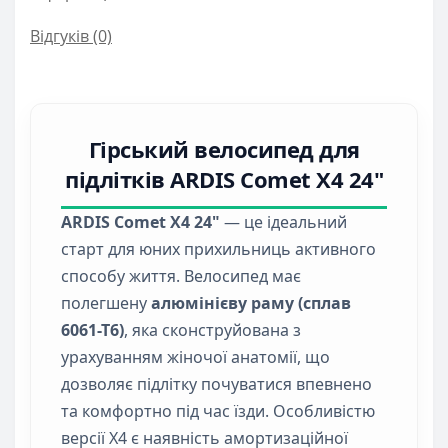
Відгуків (0)
Гірський велосипед для
підлітків ARDIS Comet X4 24"
ARDIS Comet X4 24"
— це ідеальний
старт для юних прихильниць активного
способу життя. Велосипед має
полегшену
алюмінієву раму (сплав
6061-Т6)
, яка сконструйована з
урахуванням жіночої анатомії, що
дозволяє підлітку почуватися впевнено
та комфортно під час їзди. Особливістю
версії X4 є наявність амортизаційної