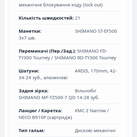
механічне блокування ходу (lock out)
Кількість швидкостей:
21
Манетки:
SHIMANO ST-EF500
3х7 шв.
Перемикачі (Пер./Зад.):
SHIMANO FD-
TY300 Tourney / SHIMANO RD-TY300 Tourney
Шатуни:
ARDIS, 170mm, 42-
34-24 зуб., алюмінієві
Задня зірка:
Вільнобіг
SHIMANO MF-TZ500-7 QD 14-28 зуб.
Ланцюг / Каретка:
KMC Z Narrow /
NECO B910P (картридж)
Тип гальм:
Дискові механічні