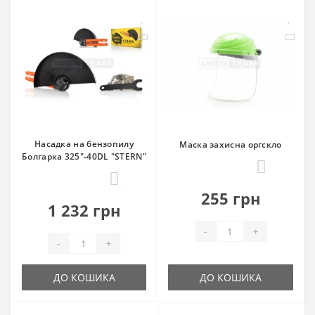
Насадка на бензопилу
Маска захисна оргскло
Болгарка 325"‑40DL "STERN"
0
0
255 грн
1 232 грн
-
+
-
+
ДО КОШИКА
ДО КОШИКА