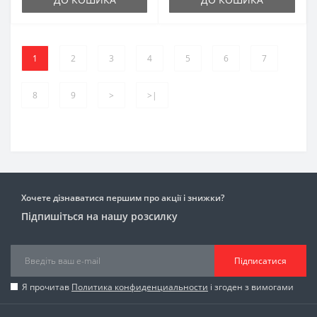
1
2
3
4
5
6
7
8
9
>
>|
Хочете дізнаватися першим про акції і знижки?
Підпишіться на нашу розсилку
Підписатися
Я прочитав
Политика конфиденциальности
і згоден з вимогами