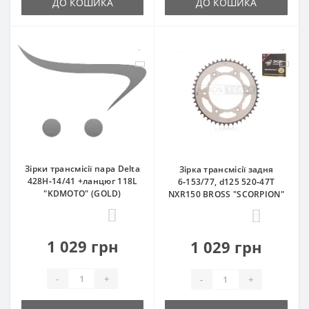
ДО КОШИКА
ДО КОШИКА
Зірки трансмісії пара Delta
Зірка трансмісії задня
428H‑14/41 +ланцюг 118L
6‑153/77, d125 520‑47T
"KDMOTO" (GOLD)
NXR150 BROSS "SCORPION"
0
0
1 029 грн
1 029 грн
-
+
-
+