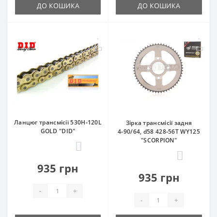
ДО КОШИКА
ДО КОШИКА
Ланцюг трансмісії 530H‑120L
Зірка трансмісії задня
GOLD "DID"
4‑90/64, d58 428‑56T WY125
"SCORPION"
0
0
935 грн
935 грн
-
+
-
+