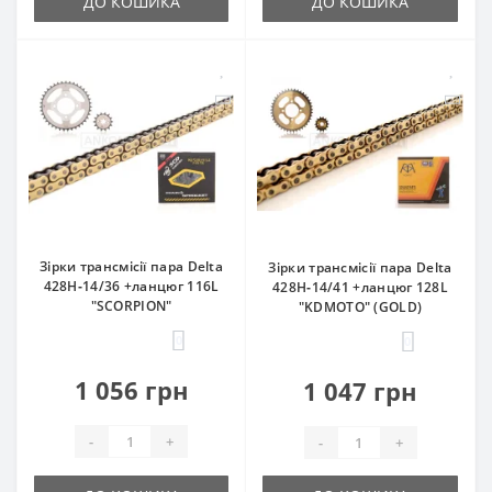
ДО КОШИКА
ДО КОШИКА
Зірки трансмісії пара Delta
Зірки трансмісії пара Delta
428H‑14/36 +ланцюг 116L
428H‑14/41 +ланцюг 128L
"SCORPION"
"KDMOTO" (GOLD)
0
0
1 056 грн
1 047 грн
-
+
-
+