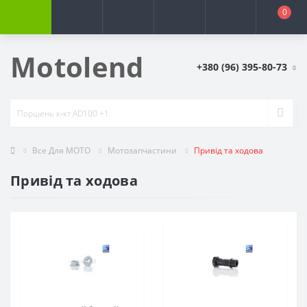
0
Motolend
+380 (96) 395-80-73
Все Для МОТО
Мотозапчастини
Привід та ходова
Привід та ходова