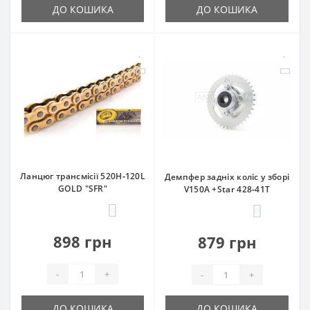
ДО КОШИКА
ДО КОШИКА
Ланцюг трансмісії 520H‑120L
Демпфер задніх коліс у зборі
GOLD "SFR"
V150A +Star 428‑41T
0
0
898 грн
879 грн
-
+
-
+
ДО КОШИКА
ДО КОШИКА