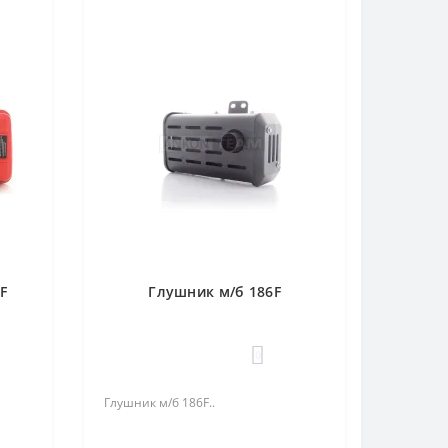
F
Глушник м/б 186F
0
Глушник м/б 186F..