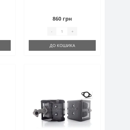
860 грн
-
+
ДО КОШИКА