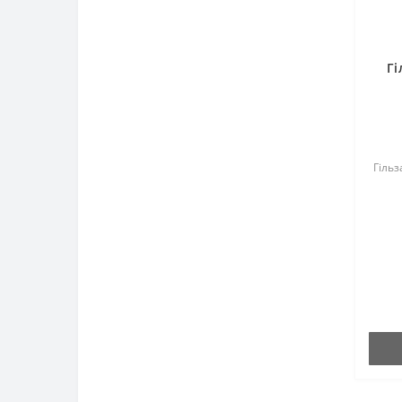
Гі
Гільз