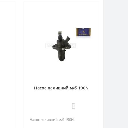
Насос паливний м/б 190N
0
Насос паливний м/б 190N..