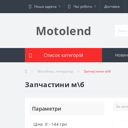
Наша адреса
Час роботи
Доставка
Motolend
Список категорій
Новин
Мотоблок, генератор
Запчастини м\б
Запчастини м\б
Параметри
Ціна
0
-
144
грн