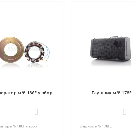
нератор м/б 186F у зборі
Глушник м/б 178F
0
0
атор м/б 186F у зборі..
Глушник м/б 178F..