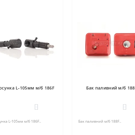
рсунка L‑105мм м/б 186F
Бак паливний м/б 188
0
0
нка L‑105мм м/б 186F..
Бак паливний м/б 188F..