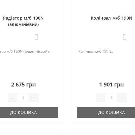
Радіатор м/б 190N
Колінвал м/б 190N
(алюмінієвий)
0
0
тор м/б 190N (алюмінієвий)..
Колінвал м/б 190N..
2 675 грн
1 901 грн
-
+
-
+
ДО КОШИКА
ДО КОШИКА