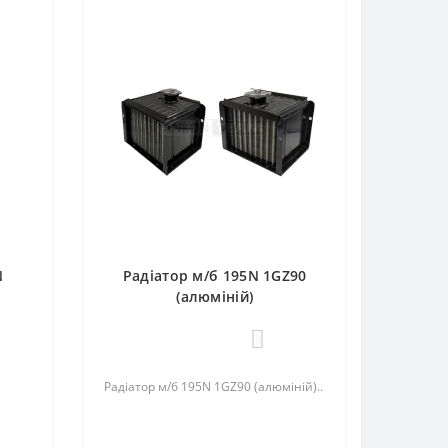
N
Радіатор м/б 195N 1GZ90
(алюміній)
0
Радіатор м/б 195N 1GZ90 (алюміній)..