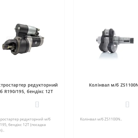
ктростартер редукторний
Колінвал м/б ZS1100
б R190/195, бендікс 12T
(посадка 75mm)
0
0
тростартер редукторний м/б
Колінвал м/б ZS1100N..
195, бендікс 12T (посадка
)..