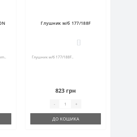
90N
Глушник м/б 177/188F
0
mm..
Глушник м/б 177/188F..
823 грн
-
+
ДО КОШИКА