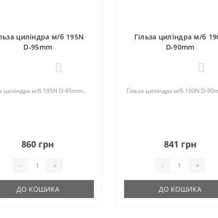
льза циліндра м/б 195N
Гільза циліндра м/б 1
D‑95mm
D‑90mm
0
0
а циліндра м/б 195N D‑95mm..
Гільза циліндра м/б 190N D‑90
860 грн
841 грн
-
+
-
+
ДО КОШИКА
ДО КОШИКА