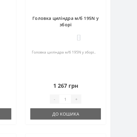
Головка циліндра м/б 195N у
зборі
0
Головка циліндра м/б 195N у зборі..
1 267 грн
-
+
ДО КОШИКА